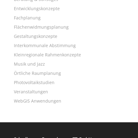
Entwicklungskonzepte
Fachplanung
Flächenwidmungsplanung
Gestaltungskonzepte
Interkommunale Abstimmung
Kleinregionale Rahmenkonzepte
Musik und Jazz
Örtliche Raumplanung
Photovoltaikstudien
Veranstaltungen
WebGIS Anwendungen