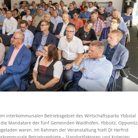
 im interkommunalen Betriebsgebiet des Wirtschaftsparks Ybbstal
r die Mandatare der fünf Gemeinden Waidhofen, Ybbsitz, Opponitz
ngeladen waren. Im Rahmen der Veranstaltung hielt DI Herfrid
rkommunale Betriebsgebiete – Standortfaktoren und Kriterien.