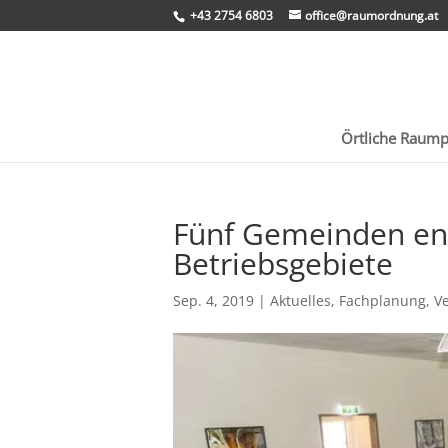
+43 2754 6803
office@raumordnung.at
Örtliche Raum
Fünf Gemeinden en
Betriebsgebiete
Sep. 4, 2019
|
Aktuelles
,
Fachplanung
,
V