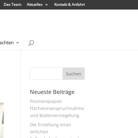
Das Team
Aktuelles
Kontakt & Anfahrt
achten
Neueste Beiträge
Positionspapier:
Flächeninanspruchnahme
und Bodenversiegelung
Die Erstellung eines
örtlichen