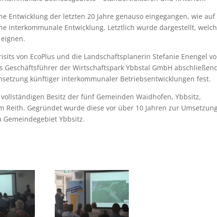
che Entwicklung der letzten 20 Jahre genauso eingegangen, wie auf
eine interkommunale Entwicklung. Letztlich wurde dargestellt, welc
 eignen.
isits von EcoPlus und die Landschaftsplanerin Stefanie Enengel v
ls Geschäftsführer der Wirtschaftspark Ybbstal GmbH abschließen
msetzung künftiger interkommunaler Betriebsentwicklungen fest.
 vollständigen Besitz der fünf Gemeinden Waidhofen, Ybbsitz,
am Reith. Gegründet wurde diese vor über 10 Jahren zur Umsetzun
m Gemeindegebiet Ybbsitz.